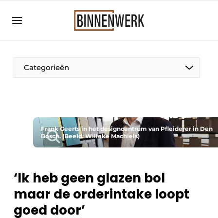
Aanmelden
Algemene voorwaarden
Bedrijven
Categorieën
Binnenwerk | Hét magazine voor de
interieurbouwbranche
Contact
Direct contact
Frank Geerts in het designcentrum van Pfleiderer in Den
Bosch. (Beeld: Willeke Machiels)
Evenement aanmelden
Meest gelezen
Nieuwsbrief
‘Ik heb geen glazen bol
maar de orderintake loopt
Podcasts
goed door’
Privacy / Cookie statement