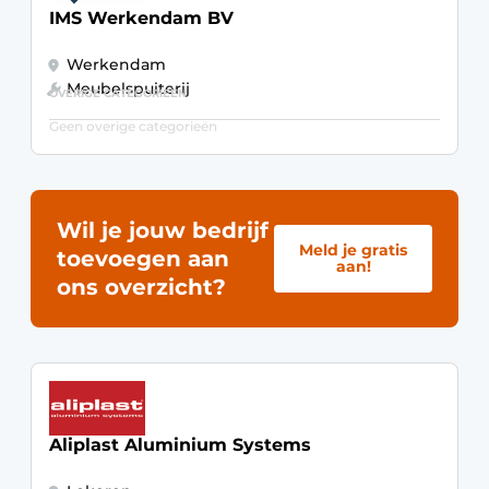
IMS Werkendam BV
Werkendam
Meubelspuiterij
OVERIGE CATEGORIEËN
Geen overige categorieën
Wil je jouw bedrijf
Meld je gratis
toevoegen aan
aan!
ons overzicht?
Aliplast Aluminium Systems