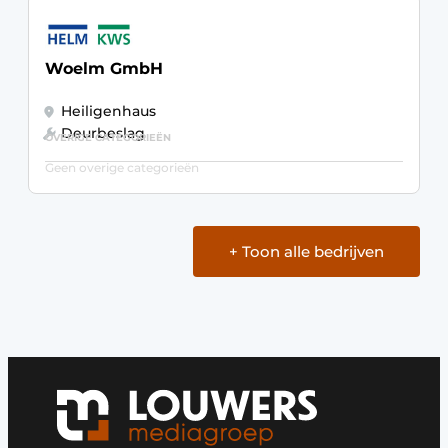
Woelm GmbH
Heiligenhaus
Deurbeslag
OVERIGE CATEGORIEËN
Geen overige categorieën
+ Toon alle bedrijven