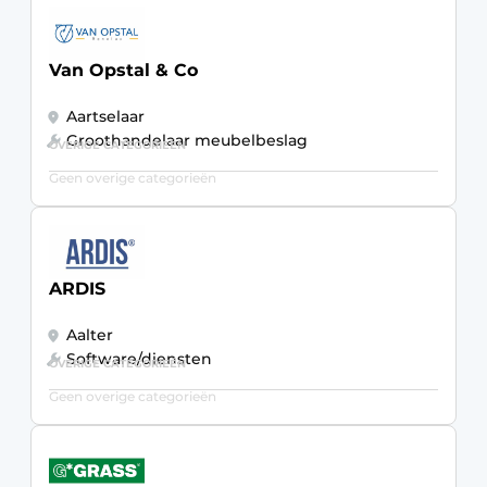
Van Opstal & Co
Aartselaar
Groothandelaar meubelbeslag
OVERIGE CATEGORIEËN
Geen overige categorieën
ARDIS
Aalter
Software/diensten
OVERIGE CATEGORIEËN
Geen overige categorieën