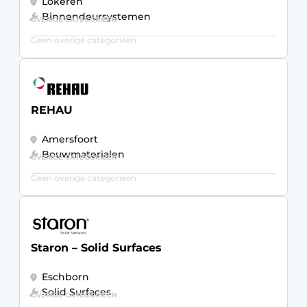
Lokeren
Binnendeursystemen
OVERIGE CATEGORIEËN
Geen overige categorieën
REHAU
Amersfoort
Bouwmaterialen
OVERIGE CATEGORIEËN
Geen overige categorieën
Staron – Solid Surfaces
Eschborn
Solid Surfaces
OVERIGE CATEGORIEËN