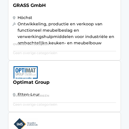
GRASS GmbH
Höchst
Ontwikkeling, productie en verkoop van
functioneel meubelbeslag en
verwerkingshulpmiddelen voor industriële en
ambachtelijke keuken- en meubelbouw
OVERIGE CATEGORIEËN
Geen overige categorieën
Optimat Group
Etten-Leur
OVERIGE CATEGORIEËN
Geen overige categorieën