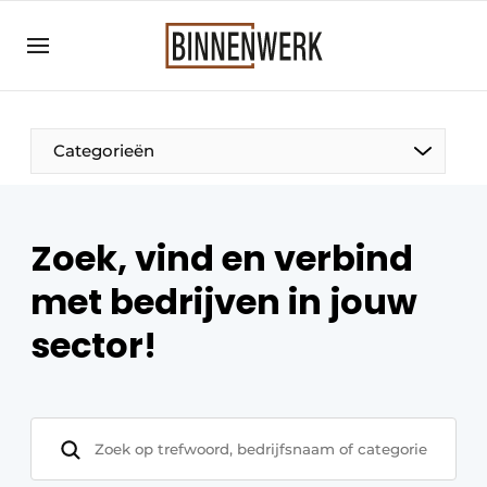
Aanmelden
Algemene voorwaarden
Bedrijven
Categorieën
Binnenwerk | Hét magazine voor de
interieurbouwbranche
Contact
Zoek, vind en verbind
Direct contact
met bedrijven in jouw
Evenement aanmelden
sector!
Meest gelezen
Nieuwsbrief
Podcasts
Privacy / Cookie statement