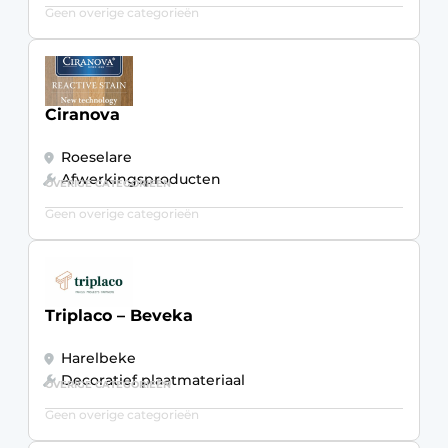
Geen overige categorieën
Ciranova
Roeselare
Afwerkingsproducten
OVERIGE CATEGORIEËN
Geen overige categorieën
Triplaco – Beveka
Harelbeke
Decoratief plaatmateriaal
OVERIGE CATEGORIEËN
Geen overige categorieën