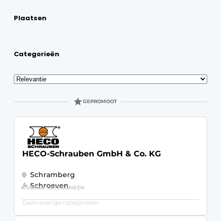
Vacature aanmelden
Plaatsen
Vacatures
Video’s
Categorieën
Sorteren
GEPROMOOT
HECO-Schrauben GmbH & Co. KG
Schramberg
Schroeven
OVERIGE CATEGORIEËN
Geen overige categorieën