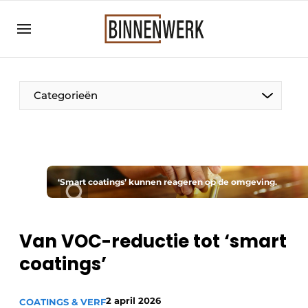
Aanmelden
Algemene voorwaarden
Bedrijven
Categorieën
Binnenwerk | Hét magazine voor de
interieurbouwbranche
Contact
Direct contact
‘Smart coatings’ kunnen reageren op de omgeving.
Evenement aanmelden
Meest gelezen
Van VOC-reductie tot ‘smart
Nieuwsbrief
coatings’
Podcasts
Privacy / Cookie statement
2 april 2026
COATINGS & VERF