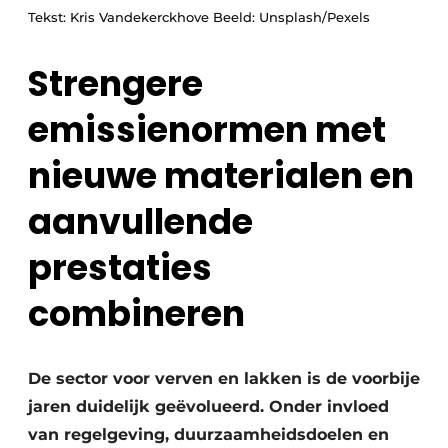
Vacature aanmelden
Tekst: Kris Vandekerckhove Beeld: Unsplash/Pexels
Vacatures
Strengere
Video’s
emissienormen met
nieuwe materialen en
aanvullende
prestaties
combineren
De sector voor verven en lakken is de voorbije
jaren duidelijk geëvolueerd. Onder invloed
van regelgeving, duurzaamheidsdoelen en