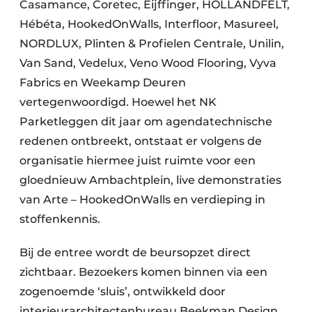
Casamance, Coretec, Eijffinger, HOLLANDFELT,
Hébéta, HookedOnWalls, Interfloor, Masureel,
NORDLUX, Plinten & Profielen Centrale, Unilin,
Van Sand, Vedelux, Veno Wood Flooring, Vyva
Fabrics en Weekamp Deuren
vertegenwoordigd. Hoewel het NK
Parketleggen dit jaar om agendatechnische
redenen ontbreekt, ontstaat er volgens de
organisatie hiermee juist ruimte voor een
gloednieuw Ambachtplein, live demonstraties
van Arte – HookedOnWalls en verdieping in
stoffenkennis.
Bij de entree wordt de beursopzet direct
zichtbaar. Bezoekers komen binnen via een
zogenoemde ‘sluis’, ontwikkeld door
interieurarchitectenbureau Beekman Design.