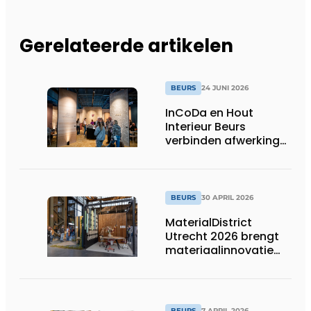
Gerelateerde artikelen
BEURS
24 JUNI 2026
InCoDa en Hout
Interieur Beurs
verbinden afwerking
en interieurbouw in
Gorinchem
BEURS
30 APRIL 2026
MaterialDistrict
Utrecht 2026 brengt
materiaalinnovatie
naar de bouwpraktijk
BEURS
7 APRIL 2026