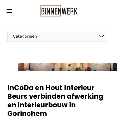
Aanmelden
Algemene voorwaarden
Bedrijven
Categorieën
Binnenwerk | Hét magazine voor de
interieurbouwbranche
Contact
Direct contact
Evenement aanmelden
Meest gelezen
InCoDa en Hout Interieur
Nieuwsbrief
Beurs verbinden afwerking
Podcasts
en interieurbouw in
Privacy / Cookie statement
Gorinchem