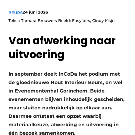
Vacature aanmelden
24 juni 2026
BEURS
Vacatures
Tekst: Tamara Brouwers Beeld: Easyfairs, Cindy Kisjes
Video’s
Van afwerking naar
uitvoering
In september deelt InCoDa het podium met
de gloednieuwe Hout Interieur Beurs, en wel
in Evenementenhal Gorinchem. Beide
evenementen blijven inhoudelijk gescheiden,
maar sluiten nadrukkelijk op elkaar aan.
Daarmee ontstaat een opzet waarbij
materiaalkeuze, afwerking en uitvoering in
één bezoek samenkomen.