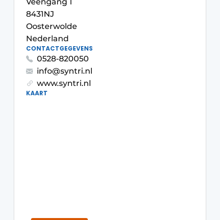
Veengang 1
Vacature aanmelden
8431NJ
Vacatures
Oosterwolde
Nederland
Video’s
CONTACTGEGEVENS
0528-820050
info@syntri.nl
www.syntri.nl
KAART