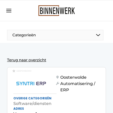
Aanmelden
Algemene voorwaarden
Bedrijven
Categorieën
Binnenwerk | Hét magazine voor de
interieurbouwbranche
Contact
Terug naar overzicht
Direct contact
GESPONSORD
Evenement aanmelden
Oosterwolde
Meest gelezen
Automatisering /
Nieuwsbrief
ERP
OVERIGE CATEGORIEËN
Podcasts
Software/diensten
Privacy / Cookie statement
ADRES