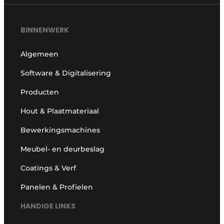
Vacature aanmelden
Vacatures
BINNENWERK
Video’s
Algemeen
Software & Digitalisering
Producten
Hout & Plaatmateriaal
Bewerkingsmachines
Meubel- en deurbeslag
Coatings & Verf
Panelen & Profielen
HANDIGE LINKS