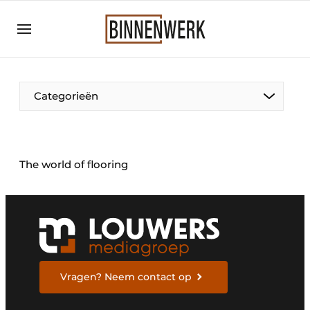
Aanmelden
Algemene voorwaarden
Bedrijven
Categorieën
Binnenwerk | Hét magazine voor de
interieurbouwbranche
Contact
The world of flooring
Direct contact
Evenement aanmelden
Meest gelezen
Nieuwsbrief
Podcasts
Vragen? Neem contact op
Privacy / Cookie statement