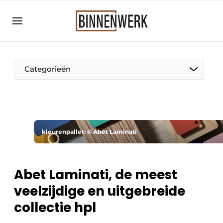
Aanmelden
Algemene voorwaarden
Bedrijven
Categorieën
Binnenwerk | Hét magazine voor de
interieurbouwbranche
Contact
Direct contact
kleurenpallet: © Abet Laminati
Evenement aanmelden
Meest gelezen
Abet Laminati, de meest
Nieuwsbrief
veelzijdige en uitgebreide
Podcasts
collectie hpl
Privacy / Cookie statement