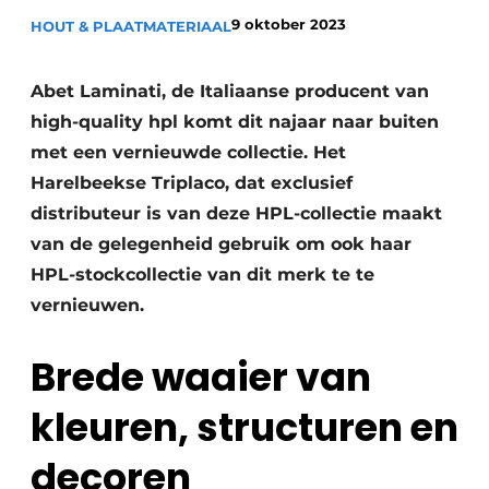
Vacature aanmelden
9 oktober 2023
HOUT & PLAATMATERIAAL
Vacatures
Video’s
Abet Laminati, de Italiaanse producent van
high-quality hpl komt dit najaar naar buiten
met een vernieuwde collectie. Het
Harelbeekse Triplaco, dat exclusief
distributeur is van deze HPL-collectie maakt
van de gelegenheid gebruik om ook haar
HPL-stockcollectie van dit merk te te
vernieuwen.
Brede waaier van
kleuren, structuren en
decoren