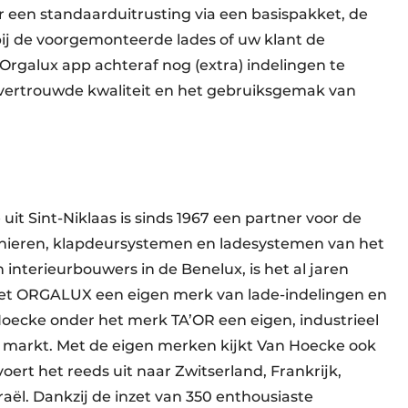
r een standaarduitrusting via een basispakket, de
ij de voorgemonteerde lades of uw klant de
rgalux app achteraf nog (extra) indelingen te
 vertrouwde kwaliteit en het gebruiksgemak van
uit Sint-Niklaas is sinds 1967 een partner voor de
arnieren, klapdeursystemen en ladesystemen van het
nterieurbouwers in de Benelux, is het al jaren
met ORGALUX een eigen merk van lade-indelingen en
oecke onder het merk TA’OR een eigen, industrieel
 markt. Met de eigen merken kijkt Van Hoecke ook
ert het reeds uit naar Zwitserland, Frankrijk,
raël. Dankzij de inzet van 350 enthousiaste