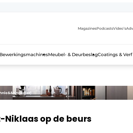
Magazines
Podcasts
Video’s
Adv
 interieurbouwbranche
Bewerkingsmachines
Meubel- & Deurbeslag
Coatings & Verf
uhnle&&Knoedler)
nt-Niklaas op de beurs