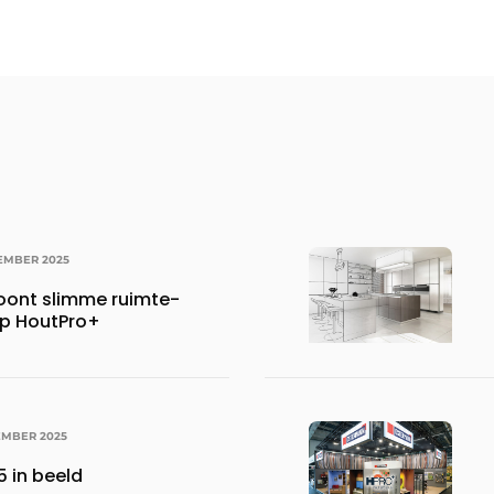
EMBER 2025
oont slimme ruimte-
op HoutPro+
EMBER 2025
 in beeld