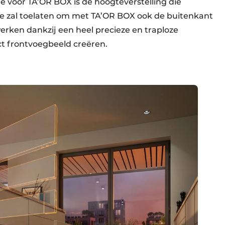
ie voor TA’OR BOX is de hoogteverstelling die
Die zal toelaten om met TA’OR BOX ook de buitenkant
werken dankzij een heel precieze en traploze
ct frontvoegbeeld creëren.