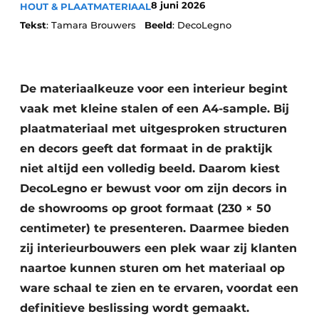
8 juni 2026
HOUT & PLAATMATERIAAL
Vacature aanmelden
Tekst
: Tamara Brouwers
Beeld
: DecoLegno
Vacatures
Video’s
De materiaalkeuze voor een interieur begint
vaak met kleine stalen of een A4-sample. Bij
plaatmateriaal met uitgesproken structuren
en decors geeft dat formaat in de praktijk
niet altijd een volledig beeld. Daarom kiest
DecoLegno er bewust voor om zijn decors in
de showrooms op groot formaat (230 × 50
centimeter) te presenteren. Daarmee bieden
zij interieurbouwers een plek waar zij klanten
naartoe kunnen sturen om het materiaal op
ware schaal te zien en te ervaren, voordat een
definitieve beslissing wordt gemaakt.