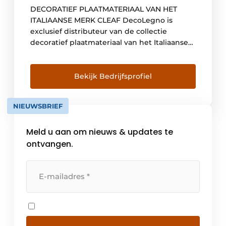
DECORATIEF PLAATMATERIAAL VAN HET
ITALIAANSE MERK CLEAF DecoLegno is
exclusief distributeur van de collectie
decoratief plaatmateriaal van het Italiaanse
merk Cleaf. Cleaf biedt een passend
alternatief voor de toepassing van
natuurlijke materialen in interieur- en
Bekijk Bedrijfsprofiel
meubelontwerp voor zowel particuliere- als
kantoor- of hospitality projecten.
NIEUWSBRIEF
Plaatmateriaal met optische én voelbare
structuren Door gebruik te maken van
Meld u aan om nieuws & updates te
hoogwaardige […]
ontvangen.