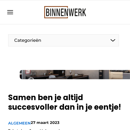
Aanmelden
Algemene voorwaarden
Bedrijven
Categorieën
Binnenwerk | Hét magazine voor de
interieurbouwbranche
Contact
Direct contact
Evenement aanmelden
Meest gelezen
Samen ben je altijd
Nieuwsbrief
succesvoller dan in je eentje!
Podcasts
27 maart 2023
Privacy / Cookie statement
ALGEMEEN