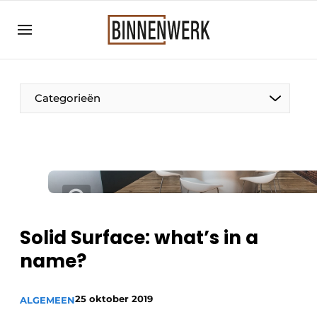
Aanmelden
Algemene voorwaarden
Bedrijven
Categorieën
Binnenwerk | Hét magazine voor de
interieurbouwbranche
Contact
Direct contact
Evenement aanmelden
Meest gelezen
Solid Surface: what’s in a
Nieuwsbrief
name?
Podcasts
25 oktober 2019
Privacy / Cookie statement
ALGEMEEN