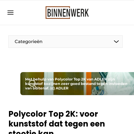
Aanmelden
Algemene voorwaarden
Bedrijven
Categorieën
Binnenwerk | Hét magazine voor de
interieurbouwbranche
Contact
Direct contact
Met behulp van Polycolor Top 2K van ADLER zijn
kunststof kozijnen zeer goed bestand tegen invloeden
Evenement aanmelden
van buitenaf. (c) ADLER
Meest gelezen
Nieuwsbrief
Polycolor Top 2K: voor
Podcasts
kunststof dat tegen een
Privacy / Cookie statement
stootje kan