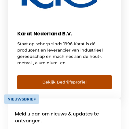
Karat Nederland B.V.
Staat op scherp sinds 1996 Karat is dé
producent en leverancier van industrieel
gereedschap en machines aan de hout-,
metaal-, aluminium- en
kunststofverwerkende industrie. Karat
beschikt over een precisie slijperij waar
verspanend gereedschap wordt ontwikkeld,
Bekijk Bedrijfsprofiel
geproduceerd en onderhouden. Met een
hechte groep medewerkers, meer dan 25
NIEUWSBRIEF
jaar ervaring, een modern machinepark en
meer dan 2000 […]
Meld u aan om nieuws & updates te
ontvangen.