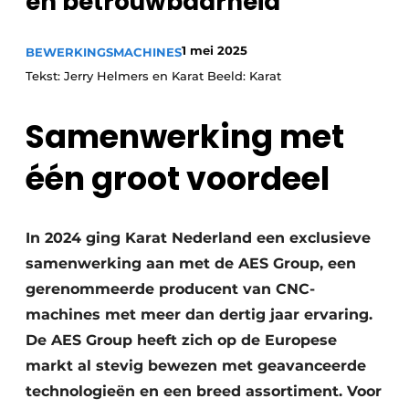
en betrouwbaarheid
Vacature aanmelden
Vacatures
1 mei 2025
BEWERKINGSMACHINES
Video’s
Tekst: Jerry Helmers en Karat Beeld: Karat
Samenwerking met
één groot voordeel
In 2024 ging Karat Nederland een exclusieve
samenwerking aan met de AES Group, een
gerenommeerde producent van CNC-
machines met meer dan dertig jaar ervaring.
De AES Group heeft zich op de Europese
markt al stevig bewezen met geavanceerde
technologieën en een breed assortiment. Voor