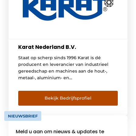
Karat Nederland B.V.
Staat op scherp sinds 1996 Karat is dé
producent en leverancier van industrieel
gereedschap en machines aan de hout-,
metaal-, aluminium- en
kunststofverwerkende industrie. Karat
beschikt over een precisie slijperij waar
verspanend gereedschap wordt ontwikkeld,
Bekijk Bedrijfsprofiel
geproduceerd en onderhouden. Met een
hechte groep medewerkers, meer dan 25
NIEUWSBRIEF
jaar ervaring, een modern machinepark en
meer dan 2000 […]
Meld u aan om nieuws & updates te