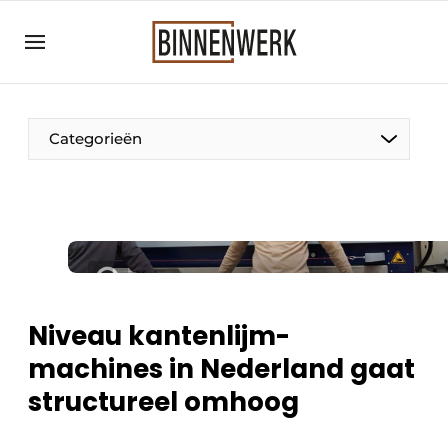
Aanmelden
Algemene voorwaarden
Bedrijven
Categorieën
Binnenwerk | Hét magazine voor de
interieurbouwbranche
Contact
Direct contact
Evenement aanmelden
Meest gelezen
Niveau kantenlijm-
Nieuwsbrief
machines in Nederland gaat
Podcasts
structureel omhoog
Privacy / Cookie statement