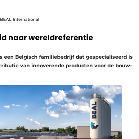
 BEAL International
id naar wereldreferentie
is een Belgisch familiebedrijf dat gespecialiseerd is
stributie van innoverende producten voor de bouw-