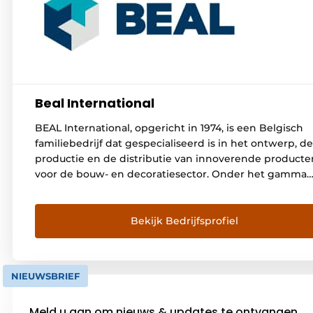
Beal International
BEAL International, opgericht in 1974, is een Belgisch
familiebedrijf dat gespecialiseerd is in het ontwerp, d
productie en de distributie van innoverende producte
voor de bouw- en decoratiesector. Onder het gamma
producten ontworpen door BEAL International, zijn he
vooral de MORTEX® bekledingen van beton cire of
Tadelakt, het product BEALSTONE®, een nieuwe gener
Bekijk Bedrijfsprofiel
Granito/Terrazzo , en de
CAPILASIL® waterdichtingoplossingen CAPILASIL® inje
[…]
NIEUWSBRIEF
Meld u aan om nieuws & updates te ontvangen.