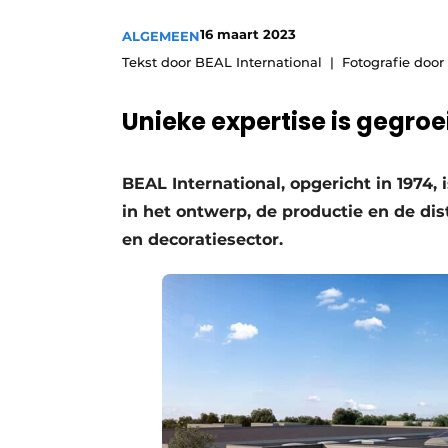
Vacatures
16 maart 2023
ALGEMEEN
Video’s
Tekst door BEAL International
Fotografie door
Unieke expertise is gegroe
BEAL International, opgericht in 1974, 
in het ontwerp, de productie en de di
en decoratiesector.