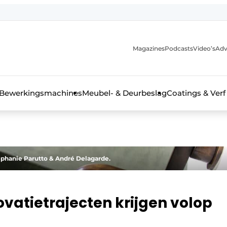
Magazines
Podcasts
Video’s
Adv
 interieurbouwbranche
Bewerkingsmachines
Meubel- & Deurbeslag
Coatings & Verf
ephanie Parutto & André Delagarde.
ovatietrajecten krijgen volop