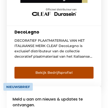
DecoLegno
DECORATIEF PLAATMATERIAAL VAN HET
ITALIAANSE MERK CLEAF DecoLegno is
exclusief distributeur van de collectie
decoratief plaatmateriaal van het Italiaanse
merk Cleaf. Cleaf biedt een passend
alternatief voor de toepassing van
natuurlijke materialen in interieur- en
Bekijk Bedrijfsprofiel
meubelontwerp voor zowel particuliere- als
kantoor- of hospitality projecten.
NIEUWSBRIEF
Plaatmateriaal met optische én voelbare
structuren Door gebruik te maken van
Meld u aan om nieuws & updates te
hoogwaardige […]
ontvangen.