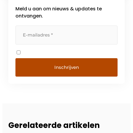
structuren Door gebruik te maken van
Meld u aan om nieuws & updates te
hoogwaardige […]
ontvangen.
Gerelateerde artikelen