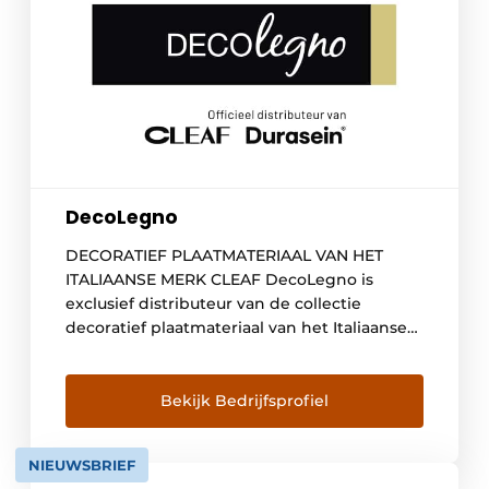
DecoLegno
DECORATIEF PLAATMATERIAAL VAN HET
ITALIAANSE MERK CLEAF DecoLegno is
exclusief distributeur van de collectie
decoratief plaatmateriaal van het Italiaanse
merk Cleaf. Cleaf biedt een passend
alternatief voor de toepassing van
natuurlijke materialen in interieur- en
Bekijk Bedrijfsprofiel
meubelontwerp voor zowel particuliere- als
kantoor- of hospitality projecten.
NIEUWSBRIEF
Plaatmateriaal met optische én voelbare