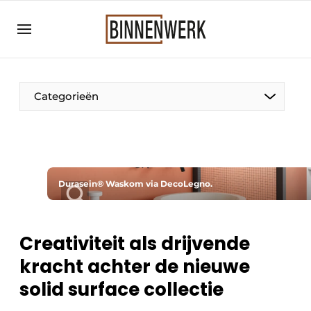
Aanmelden
Algemene voorwaarden
Bedrijven
Categorieën
Binnenwerk | Hét magazine voor de
interieurbouwbranche
Contact
Direct contact
Durasein® Waskom via DecoLegno.
Evenement aanmelden
Meest gelezen
Creativiteit als drijvende
Nieuwsbrief
kracht achter de nieuwe
Podcasts
solid surface collectie
Privacy / Cookie statement