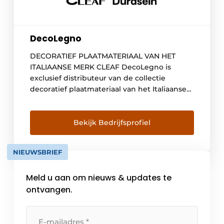
DecoLegno
DECORATIEF PLAATMATERIAAL VAN HET
ITALIAANSE MERK CLEAF DecoLegno is
exclusief distributeur van de collectie
decoratief plaatmateriaal van het Italiaanse
merk Cleaf. Cleaf biedt een passend
alternatief voor de toepassing van
natuurlijke materialen in interieur- en
Bekijk Bedrijfsprofiel
meubelontwerp voor zowel particuliere- als
kantoor- of hospitality projecten.
NIEUWSBRIEF
Plaatmateriaal met optische én voelbare
structuren Door gebruik te maken van
Meld u aan om nieuws & updates te
hoogwaardige […]
ontvangen.