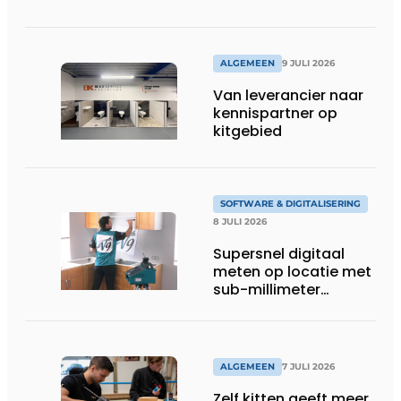
ALGEMEEN
9 JULI 2026
Van leverancier naar
kennispartner op
kitgebied
SOFTWARE & DIGITALISERING
8 JULI 2026
Supersnel digitaal
meten op locatie met
sub-millimeter
precisie
ALGEMEEN
7 JULI 2026
Zelf kitten geeft meer