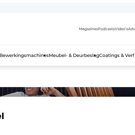
Magazines
Podcasts
Video’s
Adv
 interieurbouwbranche
Bewerkingsmachines
Meubel- & Deurbeslag
Coatings & Verf
l