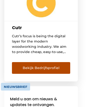
Cutr
Cutr’s focus is being the digital
layer for the modern
woodworking industry. We aim
to provide cheap, easy-to-use,
powerful software that gives
businesses their time and
margin back by increasing
Bekijk Bedrijfsprofiel
productivity and reducing errors
through automation. When we
partner with companies, we do
NIEUWSBRIEF
so for the long term. We’re
interested in finding win-win
Meld u aan om nieuws &
opportunities where […]
updates te ontvangen.