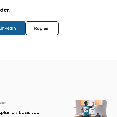
rder.
LinkedIn
Kopieer
 2026
lan als basis voor