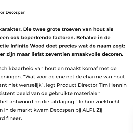
oor Decospan
karakter. Die twee grote troeven van hout als
teen ook beperkende factoren. Behalve in de
tie Infinite Wood doet precies wat de naam zegt:
er zijn maar liefst zeventien smaakvolle decoren.
beschikbaarheid van hout en maakt komaf met de
ekeningen. “Wat voor de ene net de charme van hout
lant niet wenselijk”, legt Product Director Tim Hennin
nsistent beeld van de gebruikte materialen
het antwoord op die uitdaging.” In hun zoektocht
en in de markt kwam Decospan bij ALPI. Zij
d fineer.