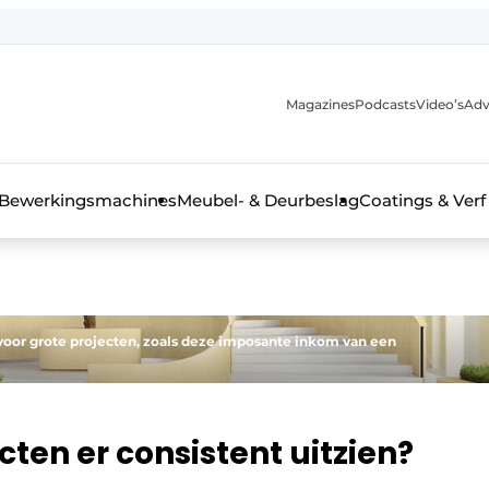
Magazines
Podcasts
Video’s
Adv
 interieurbouwbranche
Bewerkingsmachines
Meubel- & Deurbeslag
Coatings & Verf
 voor grote projecten, zoals deze imposante inkom van een
cten er consistent uitzien?