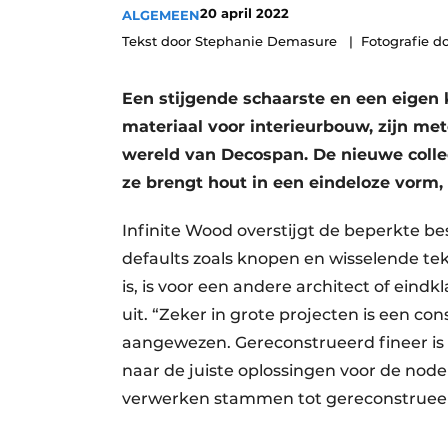
20 april 2022
ALGEMEEN
Vacatures
Tekst door Stephanie Demasure
Fotografie d
Video’s
Een stijgende schaarste en een eigen 
materiaal voor interieurbouw, zijn me
wereld van Decospan. De nieuwe collec
ze brengt hout in een eindeloze vorm, 
Infinite Wood overstijgt de beperkte 
defaults zoals knopen en wisselende t
is, is voor een andere architect of eindk
uit. “Zeker in grote projecten is een co
aangewezen. Gereconstrueerd fineer is 
naar de juiste oplossingen voor de nod
verwerken stammen tot gereconstrueer