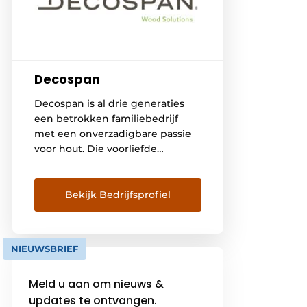
Decospan
Decospan is al drie generaties
een betrokken familiebedrijf
met een onverzadigbare passie
voor hout. Die voorliefde
proberen we door te geven aan
iedereen in en rond de
onderneming. Als marktgericht
Bekijk Bedrijfsprofiel
lifestylebedrijf denken we ook
graag mee met de voorschrijver,
de verwerker en de bouwheer
NIEUWSBRIEF
om totaaloplossingen op basis
van deze prachtige en
Meld u aan om nieuws &
hernieuwbare grondstof te […]
updates te ontvangen.