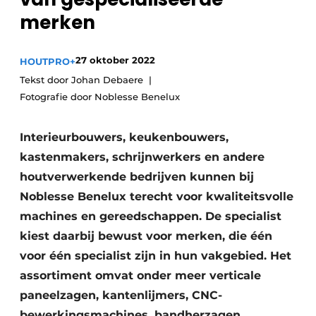
Vacature aanmelden
merken
Vacatures
Video’s
27 oktober 2022
HOUTPRO+
Tekst door Johan Debaere
Fotografie door Noblesse Benelux
Interieurbouwers, keukenbouwers,
kastenmakers, schrijnwerkers en andere
houtverwerkende bedrijven kunnen bij
Noblesse Benelux terecht voor kwaliteitsvolle
machines en gereedschappen. De specialist
kiest daarbij bewust voor merken, die één
voor één specialist zijn in hun vakgebied. Het
assortiment omvat onder meer verticale
paneelzagen, kantenlijmers, CNC-
bewerkingsmachines, bandherzagen,