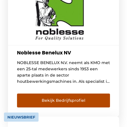
Noblesse Benelux NV
NOBLESSE BENELUX N.V. neemt als KMO met
een 25-tal medewerkers sinds 1953 een
aparte plaats in de sector
houtbewerkingsmachines in. Als specialist in
verschillende niches streven wij ernaar een
betrouwbare partner te zijn, die
kwaliteitsoplossingen aanbiedt. Uiteraard
Bekijk Bedrijfsprofiel
zijn advies en service hierbij belangrijke
elementen. Dankzij onze gunstige centrale
NIEUWSBRIEF
ligging, tussen Brussel en Antwerpen, zijn
wij […]