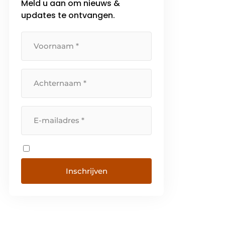
Meld u aan om nieuws &
Specialist in staal op maat Wij
updates te ontvangen.
zijn gespecialiseerd in
staalproducten en […]