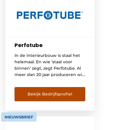
Perfotube
In de interieurbouw is staal het
helemaal. En wie ‘staal voor
binnen’ zegt, zegt Perfotube. Al
meer dan 20 jaar produceren wij
metalen frames, meubeldelen
en systemen voor
winkelpresentaties, horeca-
Bekijk Bedrijfsprofiel
interieurs en
projectinrichting. Daarbij werken
we nauw samen met
NIEUWSBRIEF
interieurbouwers door heel
Nederland, Duitsland en België.