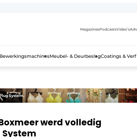
Magazines
Podcasts
Video’s
Adv
 interieurbouwbranche
Bewerkingsmachines
Meubel- & Deurbeslag
Coatings & Verf
Plug System.
n Boxmeer werd volledig
g System