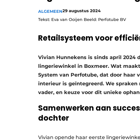
Vacatures
29 augustus 2024
ALGEMEEN
Video’s
Tekst: Eva van Ooijen Beeld: Perfotube BV
Retailsysteem voor effici
Vivian Hunnekens is sinds april 2024 
lingeriewinkel in Boxmeer. Wat maakt
System van Perfotube, dat door haar va
interieur is geïntegreerd. We spraken 
vader, en keuze voor dit unieke opha
Samenwerken aan succes,
dochter
Vivian opende haar eerste lingeriewinke