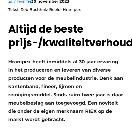
30 november 2023
ALGEMEEN
Vacature aanmelden
Tekst: Rob Buchholz Beeld: Hranipex
Vacatures
Video’s
Altijd de beste
prijs-/kwaliteitverhou
Hranipex heeft inmiddels al 30 jaar ervaring
in het produceren en leveren van diverse
producten voor de meubelindustrie. Denk aan
kantenband, fineer, lijmen en
reinigingsmiddel. Sinds ruim twee jaar is daar
meubelbeslag aan toegevoegd. Een noviteit
die onder de eigen merknaam RIEX op de
markt wordt gebracht.