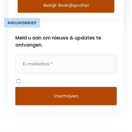
overal ter wereld. Het omvangrijke
Bekijk Bedrijfsprofiel
productportfolio omvat meubelbeslag,
randen, lijmsoorten, reinigingsmiddelen en
NIEUWSBRIEF
andere artikelen voor de productie van
meubels. Hranipex […]
Meld u aan om nieuws & updates te
ontvangen.