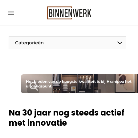
Aanmelden
Algemene voorwaarden
Bedrijven
Categorieën
Binnenwerk | Hét magazine voor de
interieurbouwbranche
Contact
Direct contact
Het bieden van de hoogste kwaliteit is bij Hranipex het
uitgangspunt.
Evenement aanmelden
Meest gelezen
Nieuwsbrief
Na 30 jaar nog steeds actief
met innovatie
Podcasts
Privacy / Cookie statement