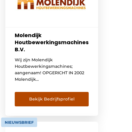
Molendijk
Houtbewerkingsmachines
B.V.
Wij zijn Molendijk
Houtbewerkingsmachines;
aangenaam! OPGERICHT IN 2002
Molendijk
Houtbewerkingsmachines is in
2002 opgericht door Martijn
Molendijk. Met negen
Bekijk Bedrijfsprofiel
gemotiveerde en servicegerichte
werknemers is Molendijk
Houtbewerkingsmachines nu,
NIEUWSBRIEF
zo’n twintig jaar later, uitgegroeid
tot dé specialist op het gebied