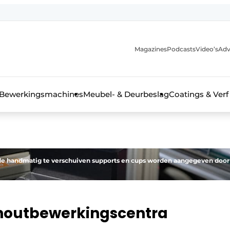
Magazines
Podcasts
Video’s
Adv
 interieurbouwbranche
Bewerkingsmachines
Meubel- & Deurbeslag
Coatings & Verf
or de handmatig te verschuiven supports en cups worden aangegeven door
houtbewerkingscentra