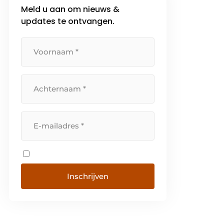
Meld u aan om nieuws &
van advies, verkoop en
updates te ontvangen.
onderhoud van
houtbewerkingsmachines.
Benieuwd wat we voor U kunnen
betekenen? DE LEVERANCIER VAN
[…]