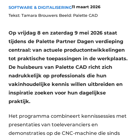
Vacature aanmelden
11 maart 2026
SOFTWARE & DIGITALISERING
Vacatures
Tekst: Tamara Brouwers Beeld: Palette CAD
Video’s
Op vrijdag 8 en zaterdag 9 mei 2026 staat
tijdens de Palette Partner Dagen verdieping
centraal: van actuele productontwikkelingen
tot praktische toepassingen in de werkplaats.
De huisbeurs van Palette CAD richt zich
nadrukkelijk op professionals die hun
vakinhoudelijke kennis willen uitbreiden en
inspiratie zoeken voor hun dagelijkse
praktijk.
Het programma combineert kennissessies met
presentaties van toeleveranciers en
demonstraties op de CNC-machine die sinds