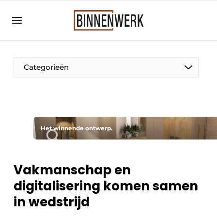
Aanmelden
Algemene voorwaarden
Bedrijven
Categorieën
Binnenwerk | Hét magazine voor de
interieurbouwbranche
Contact
Direct contact
Het winnende ontwerp.
Evenement aanmelden
Meest gelezen
Vakmanschap en
Nieuwsbrief
digitalisering komen samen
Podcasts
in wedstrijd
Privacy / Cookie statement