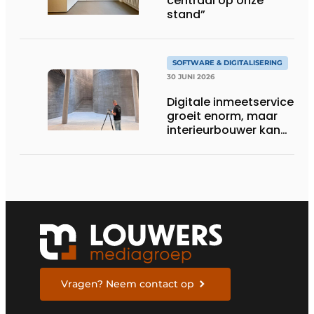
centraal op onze
stand”
SOFTWARE & DIGITALISERING
30 JUNI 2026
Digitale inmeetservice
groeit enorm, maar
interieurbouwer kan
ook zélf apparatuur
gebruiken
Vragen? Neem contact op