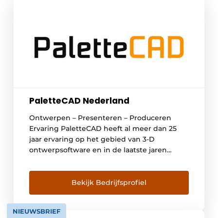
PaletteCAD Nederland
Ontwerpen – Presenteren – Produceren
Ervaring PaletteCAD heeft al meer dan 25
jaar ervaring op het gebied van 3-D
ontwerpsoftware en in de laatste jaren
uitgegroeid tot een sterke speler op het
gebied van de houtechniek. Het merk is
gevestigd in Duitsland en telt ondertussen
Bekijk Bedrijfsprofiel
al bijna 100 werknemers. Voor elk bedrijf een
passende oplossing […]
NIEUWSBRIEF