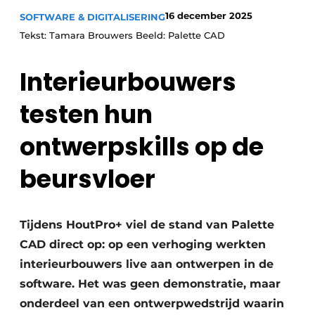
Vacature aanmelden
16 december 2025
SOFTWARE & DIGITALISERING
Vacatures
Tekst: Tamara Brouwers Beeld: Palette CAD
Video’s
Interieurbouwers
testen hun
ontwerpskills op de
beursvloer
Tijdens HoutPro+ viel de stand van Palette
CAD direct op: op een verhoging werkten
interieurbouwers live aan ontwerpen in de
software. Het was geen demonstratie, maar
onderdeel van een ontwerpwedstrijd waarin