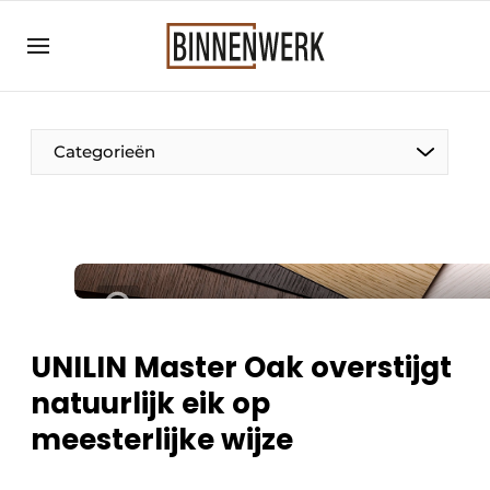
Aanmelden
Algemene voorwaarden
Bedrijven
Categorieën
Binnenwerk | Hét magazine voor de
interieurbouwbranche
Contact
Direct contact
Evenement aanmelden
Meest gelezen
UNILIN Master Oak overstijgt
Nieuwsbrief
natuurlijk eik op
Podcasts
meesterlijke wijze
Privacy / Cookie statement