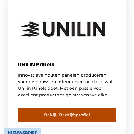
UNILIN Panels
Innovatieve houten panelen produceren
voor de bouw- en interieursector: dat is wat
Unilin Panels doet. Met een passie voor
excellent productdesign streven we elke
dag naar beter, zowel technisch als
esthetisch. Bouwend op gefocuste R&D-
inspanningen maken we onze houten
Bekijk Bedrijfsprofiel
platen steeds performanter. Met inspiratie
uit natuur, mode en architectuur creëren we
NIEUWSBRIEF