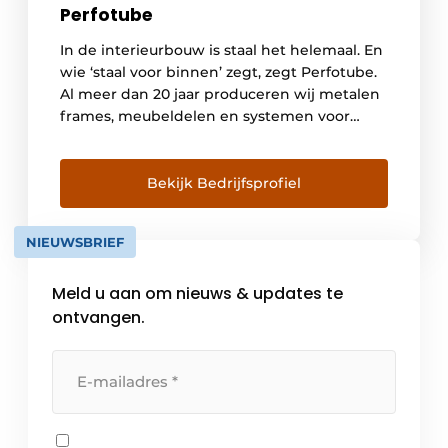
Perfotube
In de interieurbouw is staal het helemaal. En
wie ‘staal voor binnen’ zegt, zegt Perfotube.
Al meer dan 20 jaar produceren wij metalen
frames, meubeldelen en systemen voor
winkelpresentaties, horeca-interieurs en
projectinrichting. Daarbij werken we nauw
samen met interieurbouwers door heel
Bekijk Bedrijfsprofiel
Nederland, Duitsland en België. Specialist in
staal op maat Wij zijn gespecialiseerd in
NIEUWSBRIEF
staalproducten en […]
Meld u aan om nieuws & updates te
ontvangen.