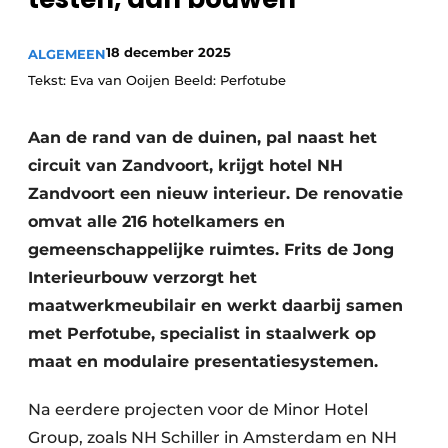
Vacature aanmelden
Vacatures
18 december 2025
ALGEMEEN
Video’s
Tekst: Eva van Ooijen Beeld: Perfotube
Aan de rand van de duinen, pal naast het
circuit van Zandvoort, krijgt hotel NH
Zandvoort een nieuw interieur. De renovatie
omvat alle 216 hotelkamers en
gemeenschappelijke ruimtes. Frits de Jong
Interieurbouw verzorgt het
maatwerkmeubilair en werkt daarbij samen
met Perfotube, specialist in staalwerk op
maat en modulaire presentatiesystemen.
Na eerdere projecten voor de Minor Hotel
Group, zoals NH Schiller in Amsterdam en NH