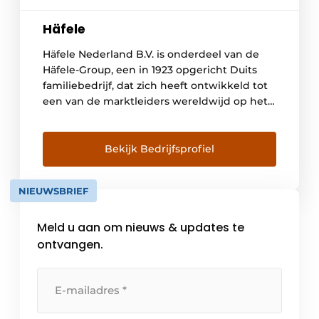
Häfele
Häfele Nederland B.V. is onderdeel van de
Häfele-Group, een in 1923 opgericht Duits
familiebedrijf, dat zich heeft ontwikkeld tot
een van de marktleiders wereldwijd op het
gebied van meubel- en bouwbeslag.
Wereldwijd staan we voor je klaar met meer
dan 8.100 medewerkers in meer dan 150
Bekijk Bedrijfsprofiel
landen en 38 dochterondernemingen.
Häfele Nederland B.V., gevestigd in […]
NIEUWSBRIEF
Meld u aan om nieuws & updates te
ontvangen.