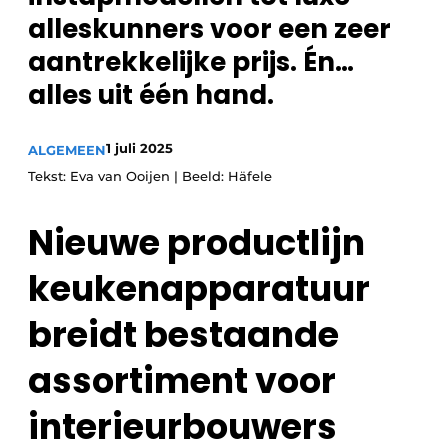
Vacature aanmelden
alleskunners voor een zeer
Vacatures
aantrekkelijke prijs. Én…
Video’s
alles uit één hand.
1 juli 2025
ALGEMEEN
Tekst: Eva van Ooijen | Beeld: Häfele
Nieuwe productlijn
keukenapparatuur
breidt bestaande
assortiment voor
interieurbouwers