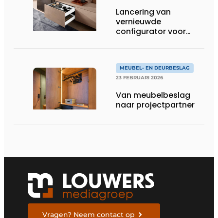
Lancering van
vernieuwde
configurator voor
lades op maat,
inclusief 3D-
visualisatie
MEUBEL- EN DEURBESLAG
23 FEBRUARI 2026
Van meubelbeslag
naar projectpartner
Vragen? Neem contact op