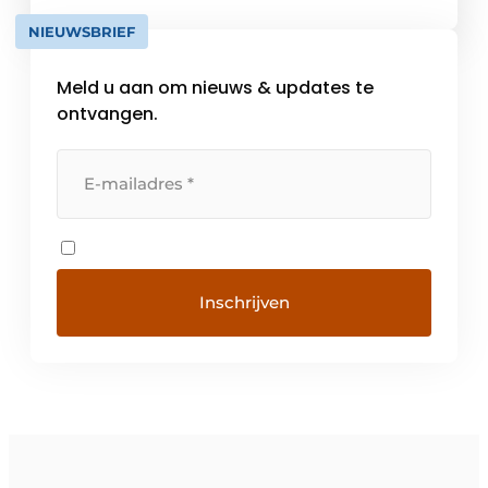
klusbenodigdheden. Onze shops zijn stuk
NIEUWSBRIEF
[…]
Meld u aan om nieuws & updates te
ontvangen.