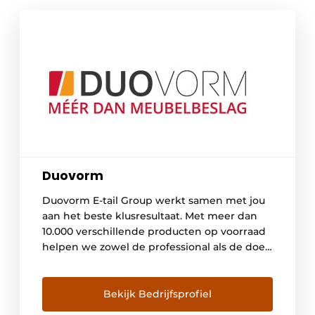
Duovorm
Duovorm E-tail Group werkt samen met jou
aan het beste klusresultaat. Met meer dan
10.000 verschillende producten op voorraad
helpen we zowel de professional als de doe-
het-zelver bij het realiseren van hun
projecten. Duovorm E-tail Group bestaat uit
meerdere online shops, om meerdere
Bekijk Bedrijfsprofiel
sectoren te kunnen voorzien van de beste