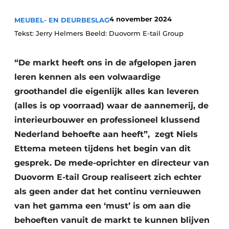
Vacature aanmelden
4 november 2024
MEUBEL- EN DEURBESLAG
Vacatures
Tekst: Jerry Helmers Beeld: Duovorm E-tail Group
Video’s
“De markt heeft ons in de afgelopen jaren
leren kennen als een volwaardige
groothandel die eigenlijk alles kan leveren
(alles is op voorraad) waar de aannemerij, de
interieurbouwer en professioneel klussend
Nederland behoefte aan heeft”, zegt Niels
Ettema meteen tijdens het begin van dit
gesprek. De mede-oprichter en directeur van
Duovorm E-tail Group realiseert zich echter
als geen ander dat het continu vernieuwen
van het gamma een ‘must’ is om aan die
behoeften vanuit de markt te kunnen blijven