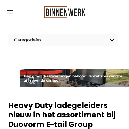
Aanmelden
Algemene voorwaarden
Bedrijven
Categorieën
Binnenwerk | Hét magazine voor de
interieurbouwbranche
Contact
Direct contact
Een groot draagvermogen behoort vanzelfsprekend te
zijn voor de camper.
Evenement aanmelden
Meest gelezen
Nieuwsbrief
Heavy Duty ladegeleiders
nieuw in het assortiment bij
Podcasts
Duovorm E-tail Group
Privacy / Cookie statement