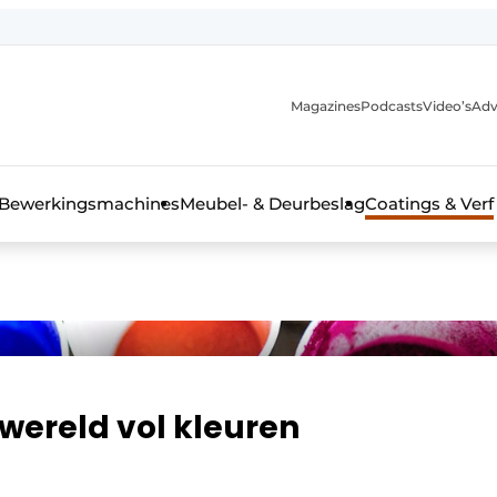
Magazines
Podcasts
Video’s
Adv
 interieurbouwbranche
Bewerkingsmachines
Meubel- & Deurbeslag
Coatings & Verf
wereld vol kleuren