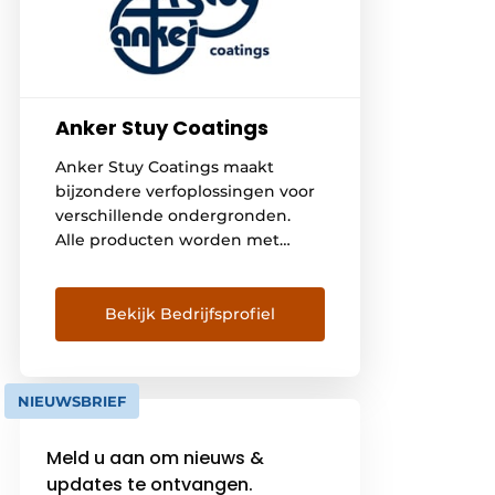
Anker Stuy Coatings
Anker Stuy Coatings maakt
bijzondere verfoplossingen voor
verschillende ondergronden.
Alle producten worden met
passie gemaakt en met respect
voor mens en milieu. Met onze
bijzondere producten leveren wij
Bekijk Bedrijfsprofiel
verfsystemen voor bijna elk
ondergrond. Onze korte
communicatielijnen garanderen
NIEUWSBRIEF
een flexibele en warme
samenwerking. Met een
Meld u aan om nieuws &
professioneel team reageren wij
updates te ontvangen.
snel op wensen van de klant en