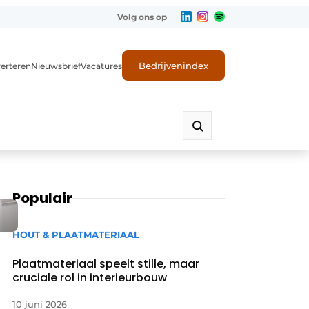
Volg ons op
Bedrijvenindex
erteren
Nieuwsbrief
Vacatures
Populair
HOUT & PLAATMATERIAAL
Plaatmateriaal speelt stille, maar
cruciale rol in interieurbouw
10 juni 2026