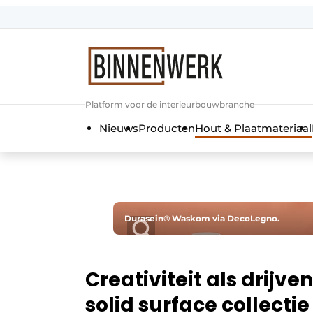
Aanmelden
Algemene voorwaarden
Bedrijven
Platform voor de interieurbouwbranche
Binnenwerk | Hét magazine voor de
Nieuws
Producten
Hout & Plaatmateriaal
Contact
Direct contact
Evenement aanmelden
Meest gelezen
Durasein® Waskom via DecoLegno.
Nieuwsbrief
Podcasts
Creativiteit als drijv
Privacy / Cookie statement
solid surface collectie
Vacature aanmelden