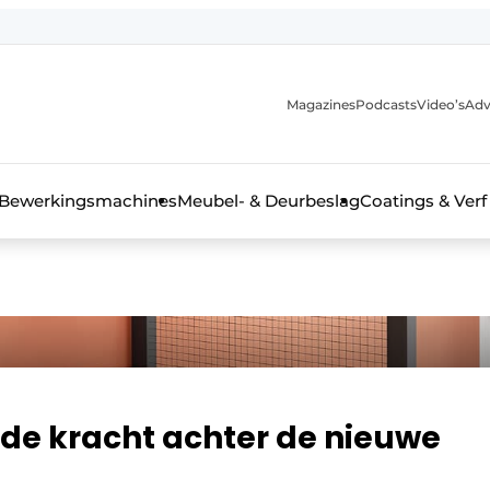
Magazines
Podcasts
Video’s
Adv
 interieurbouwbranche
Bewerkingsmachines
Meubel- & Deurbeslag
Coatings & Verf
ende kracht achter de nieuwe