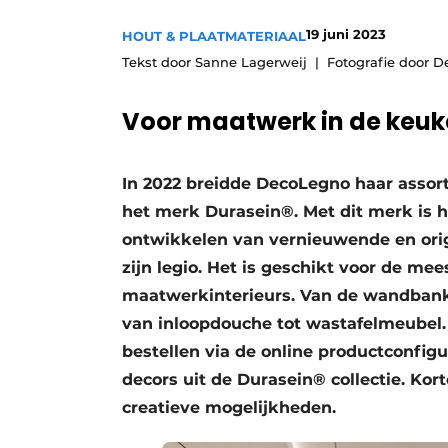
Vacatures
19 juni 2023
HOUT & PLAATMATERIAAL
Video’s
Tekst door Sanne Lagerweij
Fotografie door 
Voor maatwerk in de keu
In 2022 breidde DecoLegno haar assor
het merk Durasein®. Met dit merk is he
ontwikkelen van vernieuwende en orig
zijn legio. Het is geschikt voor de me
maatwerkinterieurs. Van de wandban
van inloopdouche tot wastafelmeubel.
bestellen via de online productconfigur
decors uit de Durasein® collectie. Ko
creatieve mogelijkheden.