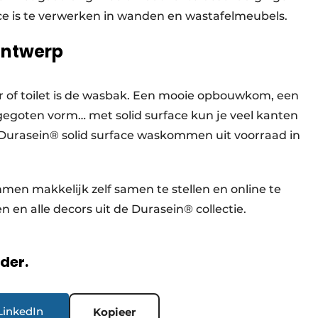
ace is te verwerken in wanden en wastafelmeubels.
ontwerp
 of toilet is de wasbak. Een mooie opbouwkom, een
goten vorm… met solid surface kun je veel kanten
e Durasein® solid surface waskommen uit voorraad in
men makkelijk zelf samen te stellen en online te
en en alle decors uit de Durasein® collectie.
rder.
LinkedIn
Kopieer