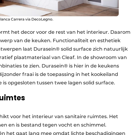
lanca Carrera via DecoLegno.
ormt het decor voor de rest van het interieur. Daarom
werp van de keuken. Functionaliteit en esthetiek
werpen laat Durasein® solid surface zich natuurlijk
atief plaatmateriaal van Cleaf. In de showroom van
inaties te zien. Durasein® is hier in de keukens
jzonder fraai is de toepassing in het kookeiland
 is opgesloten tussen twee lagen solid surface.
ruimtes
hikt voor het interieur van sanitaire ruimtes. Het
men en is bestand tegen vocht en schimmel.
 én het gaat lang mee omdat lichte beschadigingen