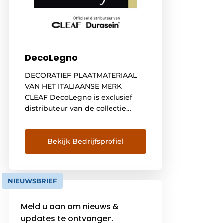
DecoLegno
DECORATIEF PLAATMATERIAAL
VAN HET ITALIAANSE MERK
CLEAF DecoLegno is exclusief
distributeur van de collectie
decoratief plaatmateriaal van het
Italiaanse merk Cleaf. Cleaf biedt
een passend alternatief voor de
Bekijk Bedrijfsprofiel
toepassing van natuurlijke
materialen in interieur- en
meubelontwerp voor zowel
NIEUWSBRIEF
particuliere- als kantoor- of
hospitality projecten.
Meld u aan om nieuws &
Plaatmateriaal met optische én
updates te ontvangen.
voelbare structuren Door