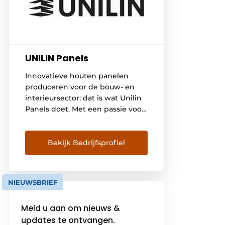
UNILIN Panels
Innovatieve houten panelen
produceren voor de bouw- en
interieursector: dat is wat Unilin
Panels doet. Met een passie voor
excellent productdesign streven
we elke dag naar beter, zowel
technisch als esthetisch.
Bekijk Bedrijfsprofiel
Bouwend op gefocuste R&D-
inspanningen maken we onze
houten platen steeds
NIEUWSBRIEF
performanter. Met inspiratie uit
natuur, mode en architectuur
Meld u aan om nieuws &
creëren we tijdloze designs die
updates te ontvangen.
elk […]