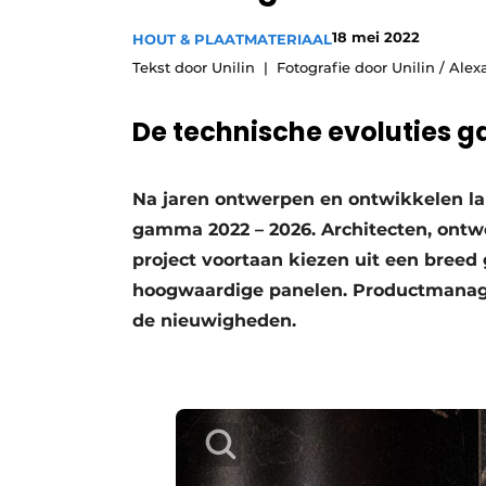
Vacatures
18 mei 2022
HOUT & PLAATMATERIAAL
Video’s
Tekst door Unilin
Fotografie door Unilin / Alex
De technische evoluties g
Na jaren ontwerpen en ontwikkelen lan
gamma 2022 – 2026. Architecten, ontw
project voortaan kiezen uit een bree
hoogwaardige panelen. Productmanage
de nieuwigheden.