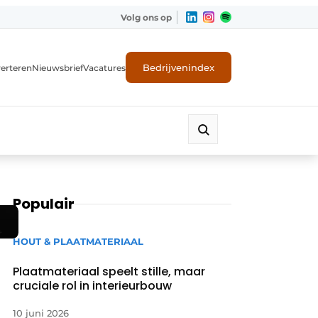
Volg ons op
Bedrijvenindex
erteren
Nieuwsbrief
Vacatures
Populair
HOUT & PLAATMATERIAAL
Plaatmateriaal speelt stille, maar
cruciale rol in interieurbouw
10 juni 2026