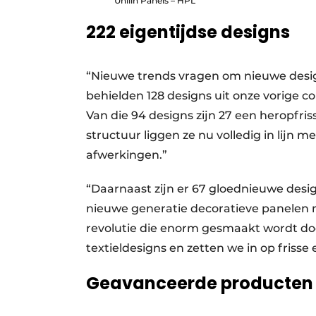
Unilin Panels – HPL
222 eigentijdse designs
“Nieuwe trends vragen om nieuwe desi
behielden 128 designs uit onze vorige c
Van die 94 designs zijn 27 een heropfr
structuur liggen ze nu volledig in lij
afwerkingen.”
“Daarnaast zijn er 67 gloednieuwe desig
nieuwe generatie decoratieve panelen m
revolutie die enorm gesmaakt wordt do
textieldesigns en zetten we in op frisse
Geavanceerde producten 