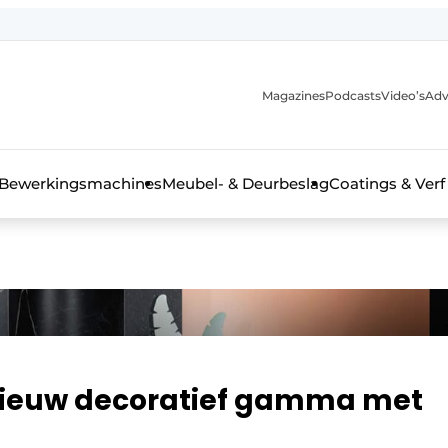
Magazines
Podcasts
Video’s
Adv
 interieurbouwbranche
Bewerkingsmachines
Meubel- & Deurbeslag
Coatings & Verf
nieuw decoratief gamma met