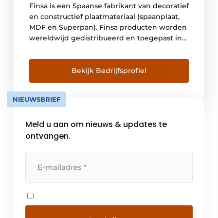
Finsa is een Spaanse fabrikant van decoratief
en constructief plaatmateriaal (spaanplaat,
MDF en Superpan). Finsa producten worden
wereldwijd gedistribueerd en toegepast in
verschillende sectoren: van industriële
fabrikanten, hotel- en winkelinrichting,
grootschalige woonprojecten,
Bekijk Bedrijfsprofiel
designmeubelen tot aan bouwplaatsen. Het
verkoopkantoor en distributiecentrum voor
NIEUWSBRIEF
de Benelux, Duitsland en Oostenrijk is
gevestigd in Vlissingen. Perfect gelegen aan
Meld u aan om nieuws & updates te
de diepzeehaven […]
ontvangen.