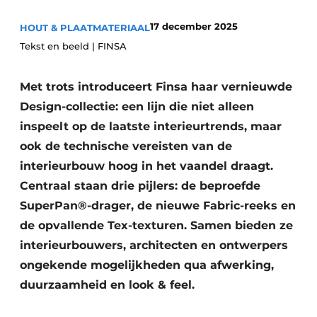
Vacature aanmelden
17 december 2025
HOUT & PLAATMATERIAAL
Vacatures
Tekst en beeld | FINSA
Video’s
Met trots introduceert Finsa haar vernieuwde
Design-collectie: een lijn die niet alleen
inspeelt op de laatste interieurtrends, maar
ook de technische vereisten van de
interieurbouw hoog in het vaandel draagt.
Centraal staan drie pijlers: de beproefde
SuperPan®-drager, de nieuwe Fabric-reeks en
de opvallende Tex-texturen. Samen bieden ze
interieurbouwers, architecten en ontwerpers
ongekende mogelijkheden qua afwerking,
duurzaamheid en look & feel.