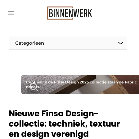
Aanmelden
Algemene voorwaarden
Bedrijven
Categorieën
Binnenwerk | Hét magazine voor de
interieurbouwbranche
Contact
Direct contact
Centraal in de Finsa Design 2025 collectie staan de Fabric
decors.
Evenement aanmelden
Meest gelezen
Nieuwsbrief
Nieuwe Finsa Design-
collectie: techniek, textuur
Podcasts
en design verenigd
Privacy / Cookie statement