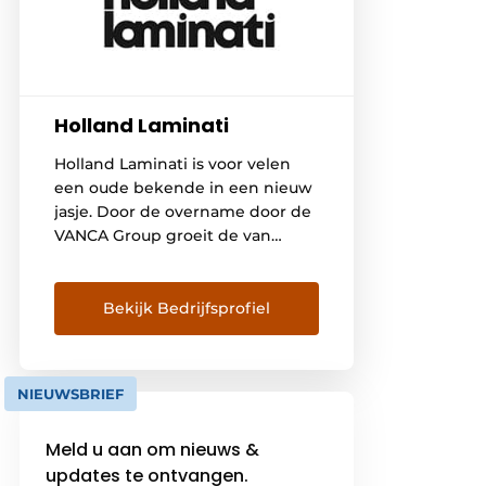
Holland Laminati
Holland Laminati is voor velen
een oude bekende in een nieuw
jasje. Door de overname door de
VANCA Group groeit de van
vroeger uit regionale speler tot
een landelijk bekende
opererende groothandelaar in
Bekijk Bedrijfsprofiel
decoratief en constructief
plaatmateriaal. Mede door onze
sterke innovatieve merken en
NIEUWSBRIEF
collecties zijn wij graag gezien bij
interieur bouwend Nederland en
Meld u aan om nieuws &
natuurlijk […]
updates te ontvangen.