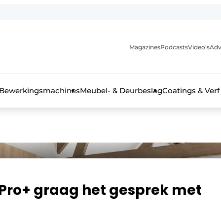
Magazines
Podcasts
Video’s
Adv
 interieurbouwbranche
Bewerkingsmachines
Meubel- & Deurbeslag
Coatings & Verf
tPro+ graag het gesprek met