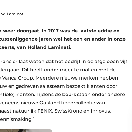
and Laminati
r weer doorgaat. In 2017 was de laatste editie en
 tussenliggende jaren wel het een en ander in onze
baerts, van Holland Laminati.
cier laat weten dat het bedrijf in de afgelopen vijf
ndergaan. Dit heeft onder meer te maken met de
de Vanca Group. Meerdere nieuwe merken hebben
euw en gedreven salesteam bezoekt klanten door
entiële) klanten. Tijdens de beurs staan onder andere
veneens nieuwe Oakland fineercollectie van
naast natuurlijk FENIX, SwissKrono en Innovus.
kennismaking.”