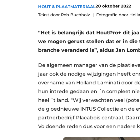
20 oktober 2022
HOUT & PLAATMATERIAAL
Vacatures
Tekst door Rob Buchholz
Fotografie door Holl
Video’s
“Het is belangrijk dat HoutPro+ dit jaa
we mogen gerust stellen dat er in die
branche veranderd is”, aldus Jan Lom
De algemeen manager van de plaatleveran
jaar ook de nodige wijzigingen heeft o
overname van Holland Laminati door 
hun intrede gedaan en ´n compleet ni
heel ´t land. “Wij verwachten veel (pot
de gloednieuwe INTUS Collectie en de e
partnerbedrijf Placabois centraal. Daar
Voldoende reden dus voor een nadere 