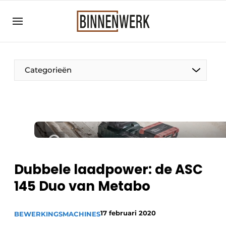
Aanmelden
Algemene voorwaarden
Bedrijven
Categorieën
Binnenwerk | Hét magazine voor de
interieurbouwbranche
Contact
Direct contact
Evenement aanmelden
Meest gelezen
Dubbele laadpower: de ASC
Nieuwsbrief
145 Duo van Metabo
Podcasts
17 februari 2020
Privacy / Cookie statement
BEWERKINGSMACHINES