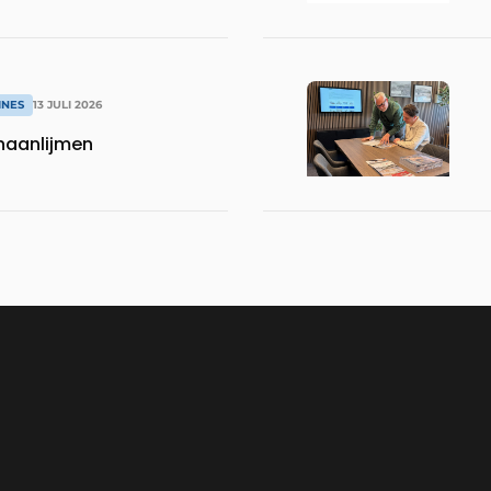
INES
13 JULI 2026
naanlijmen