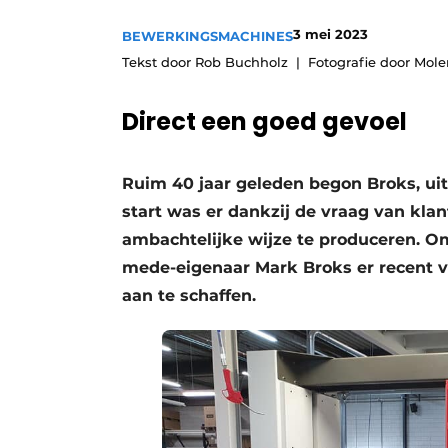
Vacatures
3 mei 2023
BEWERKINGSMACHINES
Video’s
Tekst door Rob Buchholz
Fotografie door Mo
Direct een goed gevoel
Ruim 40 jaar geleden begon Broks, uit
start was er dankzij de vraag van kla
ambachtelijke wijze te produceren. Om
mede-eigenaar Mark Broks er recent 
aan te schaffen.