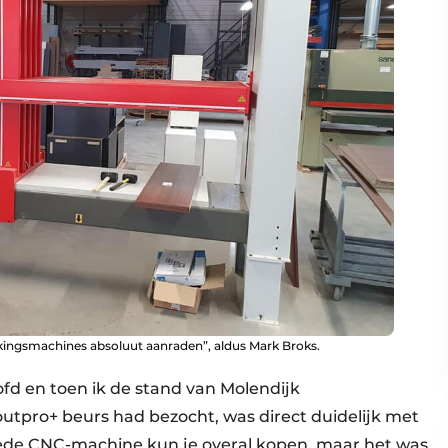
kingsmachines absoluut aanraden”, aldus Mark Broks.
ofd en toen ik de stand van Molendijk
tpro+ beurs had bezocht, was direct duidelijk met
goede CNC-machine kun je overal kopen, maar het was