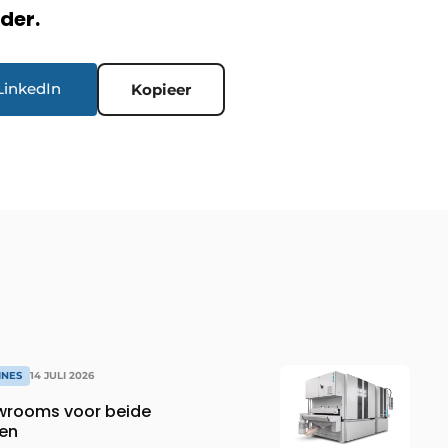
rder.
LinkedIn
Kopieer
INES
14 JULI 2026
wrooms voor beide
en