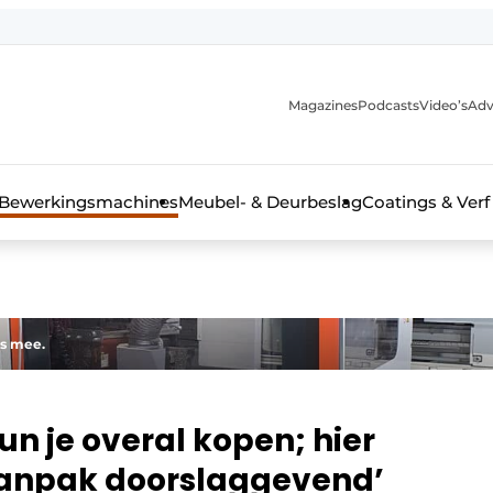
Magazines
Podcasts
Video’s
Adv
 interieurbouwbranche
Bewerkingsmachines
Meubel- & Deurbeslag
Coatings & Verf
ts mee.
n je overal kopen; hier
aanpak doorslaggevend’