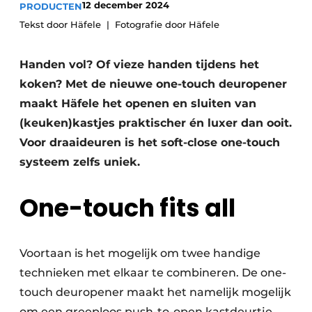
12 december 2024
PRODUCTEN
Vacature aanmelden
Tekst door Häfele
Fotografie door Häfele
Vacatures
Video’s
Handen vol? Of vieze handen tijdens het
koken? Met de nieuwe one-touch deuropener
maakt Häfele het openen en sluiten van
(keuken)kastjes praktischer én luxer dan ooit.
Voor draaideuren is het soft-close one-touch
systeem zelfs uniek.
One-touch fits all
Voortaan is het mogelijk om twee handige
technieken met elkaar te combineren. De one-
touch deuropener maakt het namelijk mogelijk
om een greeploos push-to-open kastdeurtje