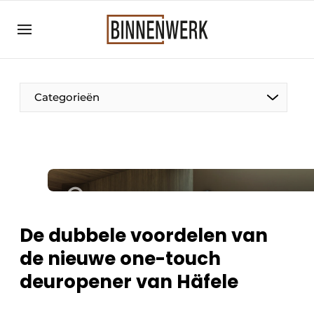
Aanmelden
Algemene voorwaarden
Bedrijven
Categorieën
Binnenwerk | Hét magazine voor de
interieurbouwbranche
Contact
Direct contact
Evenement aanmelden
Meest gelezen
De dubbele voordelen van
Nieuwsbrief
de nieuwe one-touch
Podcasts
deuropener van Häfele
Privacy / Cookie statement