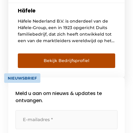
Häfele
Häfele Nederland B.V. is onderdeel van de
Häfele-Group, een in 1923 opgericht Duits
familiebedrijf, dat zich heeft ontwikkeld tot
een van de marktleiders wereldwijd op het
gebied van meubel- en bouwbeslag.
Wereldwijd staan we voor je klaar met meer
dan 8.100 medewerkers in meer dan 150
Bekijk Bedrijfsprofiel
landen en 38 dochterondernemingen.
Häfele Nederland B.V., gevestigd in […]
NIEUWSBRIEF
Meld u aan om nieuws & updates te
ontvangen.