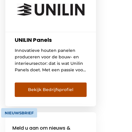
UNILIN Panels
Innovatieve houten panelen
produceren voor de bouw- en
interieursector: dat is wat Unilin
Panels doet. Met een passie voor
excellent productdesign streven
we elke dag naar beter, zowel
technisch als esthetisch.
Bekijk Bedrijfsprofiel
Bouwend op gefocuste R&D-
inspanningen maken we onze
houten platen steeds
NIEUWSBRIEF
performanter. Met inspiratie uit
natuur, mode en architectuur
Meld u aan om nieuws &
creëren we tijdloze designs die