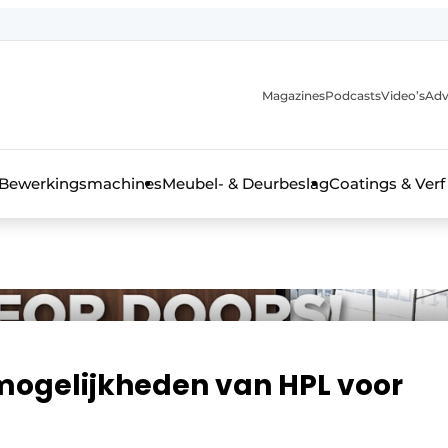
Magazines
Podcasts
Video’s
Adv
 interieurbouwbranche
Bewerkingsmachines
Meubel- & Deurbeslag
Coatings & Verf
mogelijkheden van HPL voor