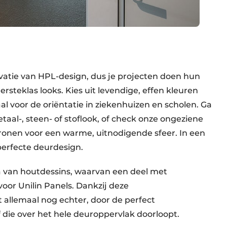
novatie van HPL-design, dus je projecten doen hun
rsteklas looks. Kies uit levendige, effen kleuren
al voor de oriëntatie in ziekenhuizen en scholen. Ga
al-, steen- of stoflook, of check onze ongeziene
onen voor een warme, uitnodigende sfeer. In een
et perfecte deurdesign.
la van houtdessins, waarvan een deel met
voor Unilin Panels. Dankzij deze
t allemaal nog echter, door de perfect
 die over het hele deuroppervlak doorloopt.