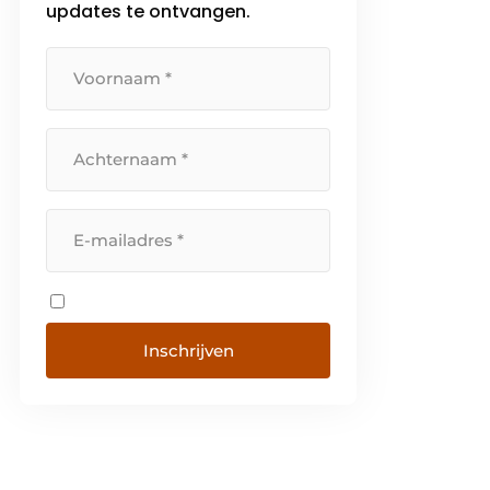
updates te ontvangen.
elk […]