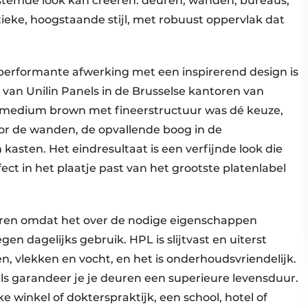
gestemde look kan creëren: deuren, wanden, bureaus,
ieke, hoogstaande stijl, met robuust oppervlak dat
erformante afwerking met een inspirerend design is
van Unilin Panels in de Brusselse kantoren van
 medium brown met fineerstructuur was dé keuze,
oor de wanden, de opvallende boog in de
asten. Het eindresultaat is een verfijnde look die
ect in het plaatje past van het grootste platenlabel
euren omdat het over de nodige eigenschappen
n dagelijks gebruik. HPL is slijtvast en uiterst
n, vlekken en vocht, en het is onderhoudsvriendelijk.
s garandeer je je deuren een superieure levensduur.
e winkel of dokterspraktijk, een school, hotel of