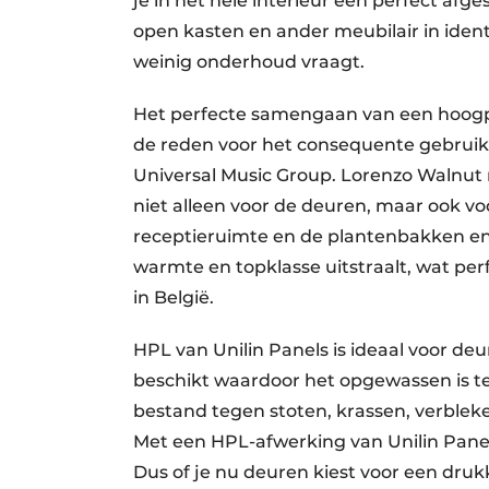
je in het hele interieur een perfect af
open kasten en ander meubilair in ident
weinig onderhoud vraagt.
Het perfecte samengaan van een hoogp
de reden voor het consequente gebruik 
Universal Music Group. Lorenzo Walnut
niet alleen voor de deuren, maar ook v
receptieruimte en de plantenbakken en k
warmte en topklasse uitstraalt, wat perf
in België.
HPL van Unilin Panels is ideaal voor d
beschikt waardoor het opgewassen is tege
bestand tegen stoten, krassen, verbleke
Met een HPL-afwerking van Unilin Panel
Dus of je nu deuren kiest voor een drukk