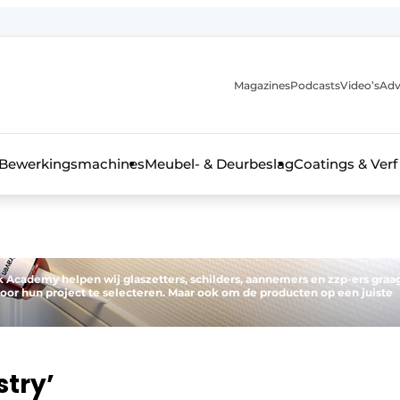
Magazines
Podcasts
Video’s
Adv
 interieurbouwbranche
Bewerkingsmachines
Meubel- & Deurbeslag
Coatings & Verf
k Academy helpen wij glaszetters, schilders, aannemers en zzp-ers graa
oor hun project te selecteren. Maar ook om de producten op een juiste
try’