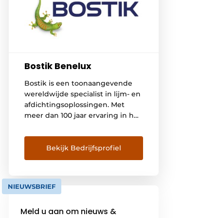
Bostik Benelux
Bostik is een toonaangevende
wereldwijde specialist in lijm- en
afdichtingsoplossingen. Met
meer dan 100 jaar ervaring in het
ontwikkelen van hoogwaardige
lijmen en kitten zijn we in staat
producten te creëren die
Bekijk Bedrijfsprofiel
vernieuwend, effectief en steeds
slimmer en milieuvriendelijker
zijn. Op alle vlakken de hoogste
NIEUWSBRIEF
kwaliteit bieden, is wat ons drijft.
Ruim 6.000 medewerkers in […]
Meld u aan om nieuws &