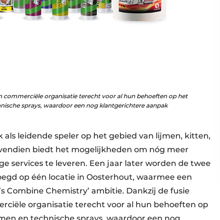
én commerciële organisatie terecht voor al hun behoeften op het
hnische sprays, waardoor een nog klantgerichtere aanpak
 als leidende speler op het gebied van lijmen, kitten,
ovendien biedt het mogelijkheden om nóg meer
e services te leveren. Een jaar later worden de twee
oegd op één locatie in Oosterhout, waarmee een
t’s Combine Chemistry’ ambitie. Dankzij de fusie
ciële organisatie terecht voor al hun behoeften op
uimen en technische sprays, waardoor een nog