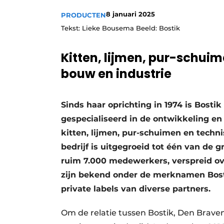
Vacatures
8 januari 2025
PRODUCTEN
Video’s
Tekst: Lieke Bousema Beeld: Bostik
Kitten, lijmen, pur-schui
bouw en industrie
Sinds haar oprichting in 1974 is Bost
gespecialiseerd in de ontwikkeling en
kitten, lijmen, pur-schuimen en techn
bedrijf is uitgegroeid tot één van de g
ruim 7.000 medewerkers, verspreid ove
zijn bekend onder de merknamen Bost
private labels van diverse partners.
Om de relatie tussen Bostik, Den Brave