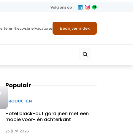
Volg ons op
Bedrijvenindex
erteren
Nieuwsbrief
Vacatures
Populair
g
PRODUCTEN
Hotel black-out gordijnen met een
mooie voor- én achterkant
23 juni 2026