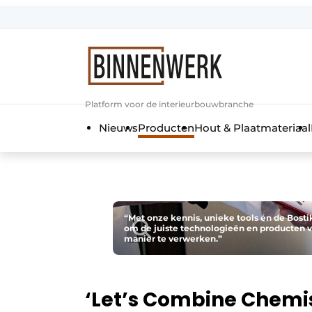
Aanmelden
Algemene voorwaarden
Bedrijven
Platform voor de interieurbouwbranche
Binnenwerk | Hét magazine voor de
Nieuws
Producten
Hout & Plaatmateriaal
Contact
Direct contact
Evenement aanmelden
Meest gelezen
“Met onze kennis, unieke tools én de Bosti
om de juiste technologieën en producten v
Nieuwsbrief
manier te verwerken.”
Podcasts
Privacy / Cookie statement
‘Let’s Combine Chemis
Vacature aanmelden