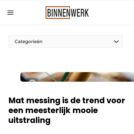
Aanmelden
Algemene voorwaarden
Bedrijven
Categorieën
Binnenwerk | Hét magazine voor de
interieurbouwbranche
Contact
Direct contact
Evenement aanmelden
Meest gelezen
Mat messing is de trend voor
Nieuwsbrief
een meesterlijk mooie
Podcasts
uitstraling
Privacy / Cookie statement