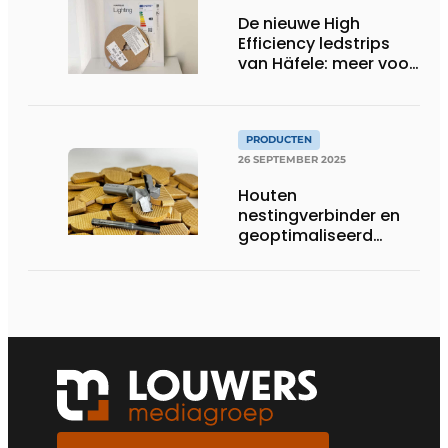
De nieuwe High
Efficiency ledstrips
van Häfele: meer voor
minder
PRODUCTEN
26 SEPTEMBER 2025
Houten
nestingverbinder en
geoptimaliseerd
gereedschap
versterken elkaar