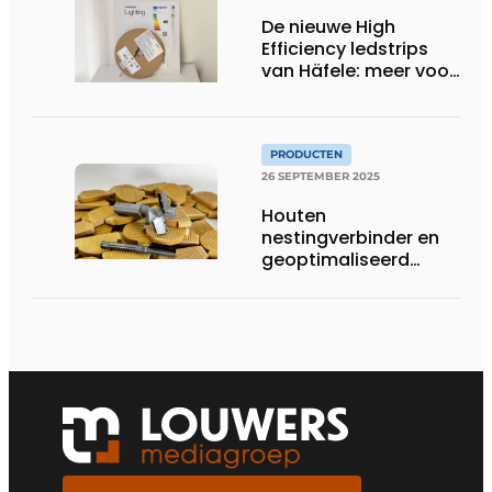
De nieuwe High
Efficiency ledstrips
van Häfele: meer voor
minder
PRODUCTEN
26 SEPTEMBER 2025
Houten
nestingverbinder en
geoptimaliseerd
gereedschap
versterken elkaar