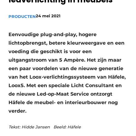
Vacature aanmelden
Vacatures
24 mei 2021
PRODUCTEN
Video’s
Eenvoudige plug-and-play, hogere
lichtopbrengst, betere kleurweergave en een
voeding die geschikt is voor een
uitgangstroom van 5 Ampère. Het zijn maar
een paar voordelen van de nieuwe generatie
van het Loox-verlichtingssysteem van Häfele,
Loox5. Met een speciale Licht Consultant en
de nieuwe Led-op-Maat Service ontzorgt
Häfele de meubel- en interieurbouwer nog
verder.
Tekst: Hidde Jansen Beeld: Häfele