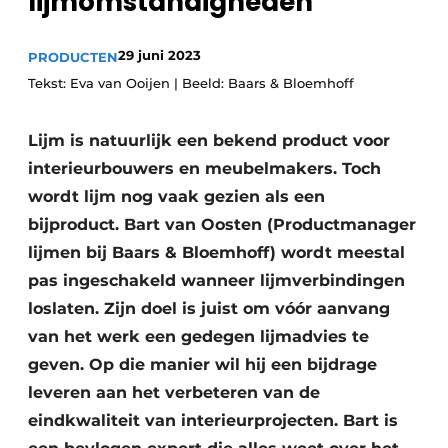
lijmomstandigheden
Vacature aanmelden
Vacatures
29 juni 2023
PRODUCTEN
Video’s
Tekst: Eva van Ooijen | Beeld: Baars & Bloemhoff
Lijm is natuurlijk een bekend product voor
interieurbouwers en meubelmakers. Toch
wordt lijm nog vaak gezien als een
bijproduct. Bart van Oosten (Productmanager
lijmen bij Baars & Bloemhoff) wordt meestal
pas ingeschakeld wanneer lijmverbindingen
loslaten. Zijn doel is juist om vóór aanvang
van het werk een gedegen lijmadvies te
geven. Op die manier wil hij een bijdrage
leveren aan het verbeteren van de
eindkwaliteit van interieurprojecten. Bart is