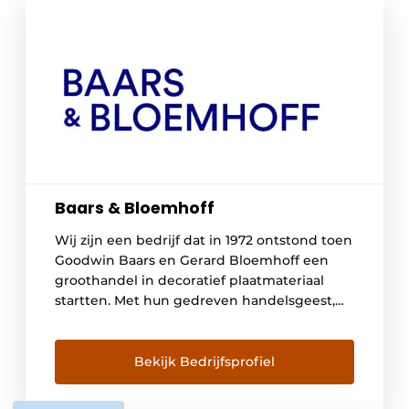
Baars & Bloemhoff
Wij zijn een bedrijf dat in 1972 ontstond toen
Goodwin Baars en Gerard Bloemhoff een
groothandel in decoratief plaatmateriaal
startten. Met hun gedreven handelsgeest,
introduceerden ze als eerste Pfleiderer
producten op grote schaal in Nederland.
Daarmee legden ze de basis voor een bedrijf
Bekijk Bedrijfsprofiel
dat zich met een brede range aan
producten volledig zou toewijden aan […]