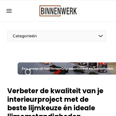
Aanmelden
Algemene voorwaarden
Bedrijven
Categorieën
Binnenwerk | Hét magazine voor de
interieurbouwbranche
Contact
Direct contact
Een greep uit het TensorGrip assortiment en toebehoren.
Evenement aanmelden
Meest gelezen
Verbeter de kwaliteit van je
Nieuwsbrief
interieurproject met de
Podcasts
beste lijmkeuze én ideale
Privacy / Cookie statement