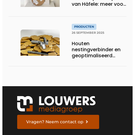
van Häfele: meer voor
minder
PRODUCTEN
26 SEPTEMBER 2025
Houten
nestingverbinder en
geoptimaliseerd
gereedschap
versterken elkaar
Vragen? Neem contact op