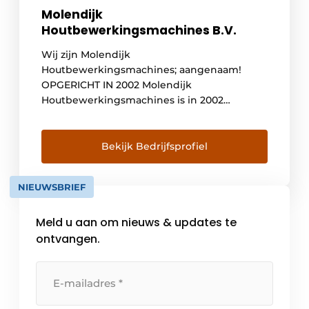
Molendijk
Houtbewerkingsmachines B.V.
Wij zijn Molendijk
Houtbewerkingsmachines; aangenaam!
OPGERICHT IN 2002 Molendijk
Houtbewerkingsmachines is in 2002
opgericht door Martijn Molendijk. Met negen
gemotiveerde en servicegerichte
werknemers is Molendijk
Bekijk Bedrijfsprofiel
Houtbewerkingsmachines nu, zo’n twintig
jaar later, uitgegroeid tot dé specialist op het
NIEUWSBRIEF
gebied van advies, verkoop en onderhoud
van houtbewerkingsmachines. Benieuwd
Meld u aan om nieuws & updates te
wat we voor U kunnen betekenen? DE
LEVERANCIER VAN […]
ontvangen.