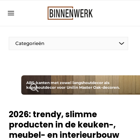
Aanmelden
Algemene voorwaarden
Bedrijven
Categorieën
Binnenwerk | Hét magazine voor de
interieurbouwbranche
Contact
Direct contact
ABS-kanten met zowel langshoutdecor als
kopshoutdecor voor Unilin Master Oak-decoren.
Evenement aanmelden
Meest gelezen
Nieuwsbrief
2026: trendy, slimme
producten in de keuken-,
Podcasts
meubel- en interieurbouw
Privacy / Cookie statement