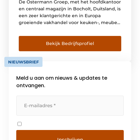
De Ostermann Groep, met het hoofdkantoor
en centraal magazijn in Bocholt, Duitsland, is
een zeer klantgerichte en in Europa
groeiende vakhandel voor keuken-, meubel-
en interieurbouw. Met 500 medewerkers is
Ostermann marktleider in Europa als het
gaat om kantenband, meubelbeslag,
Bekijk Bedrijfsprofiel
inbouwartikelen en
werkplaatsbenodigdheden. Vanuit Bocholt
NIEUWSBRIEF
in Duitsland en de vestigingen in Nederland,
België, Groot-Brittannië, Italië, […]
Meld u aan om nieuws & updates te
ontvangen.