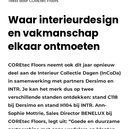
Tekst door COREtec Floors
Vacature aanmelden
Vacatures
Waar interieurdesign
Video’s
en vakmanschap
elkaar ontmoeten
COREtec Floors neemt ook dit jaar opnieuw
deel aan de Interieur Collectie Dagen (InCoDa)
in samenwerking met partners Dersimo en
INTR. Je kan het merk dus op twee
verschillende standen ontdekken: stand C118
bij Dersimo en stand H104 bij INTR. Ann-
Sophie Mottrie, Sales Director BENELUX bij
COREtec Floors, legt uit: “Goede en duurzame