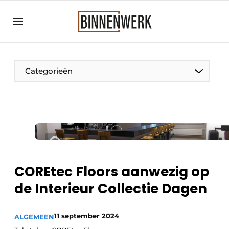
Aanmelden
Algemene voorwaarden
Bedrijven
Categorieën
Binnenwerk | Hét magazine voor de
interieurbouwbranche
Contact
Direct contact
Evenement aanmelden
Meest gelezen
COREtec Floors aanwezig op
Nieuwsbrief
de Interieur Collectie Dagen
Podcasts
11 september 2024
Privacy / Cookie statement
ALGEMEEN