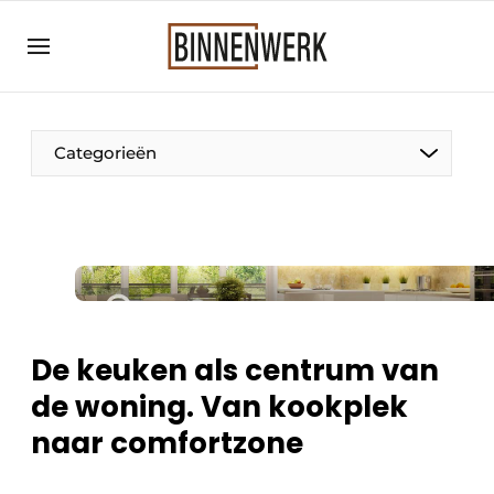
Aanmelden
Algemene voorwaarden
Bedrijven
Categorieën
Binnenwerk | Hét magazine voor de
interieurbouwbranche
Contact
Direct contact
Evenement aanmelden
Meest gelezen
De keuken als centrum van
Nieuwsbrief
de woning. Van kookplek
Podcasts
naar comfortzone
Privacy / Cookie statement