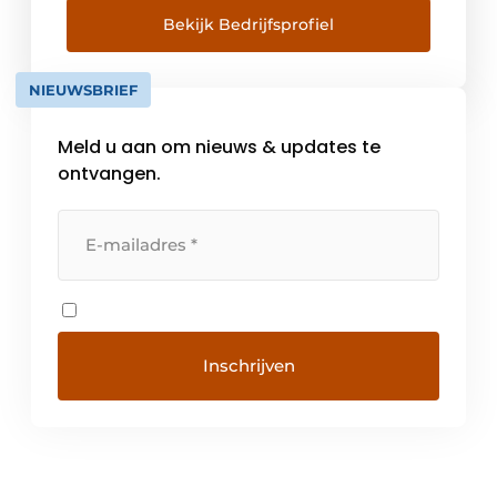
gaat om kantenband, meubelbeslag,
Bekijk Bedrijfsprofiel
inbouwartikelen en
werkplaatsbenodigdheden. Vanuit Bocholt
NIEUWSBRIEF
in Duitsland en de vestigingen in Nederland,
België, Groot-Brittannië, Italië, […]
Meld u aan om nieuws & updates te
ontvangen.