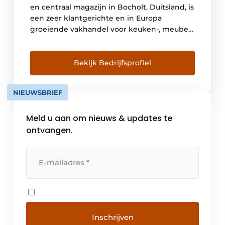
en centraal magazijn in Bocholt, Duitsland, is
een zeer klantgerichte en in Europa
groeiende vakhandel voor keuken-, meubel-
en interieurbouw. Met 500 medewerkers is
Ostermann marktleider in Europa als het
gaat om kantenband, meubelbeslag,
Bekijk Bedrijfsprofiel
inbouwartikelen en
werkplaatsbenodigdheden. Vanuit Bocholt
NIEUWSBRIEF
in Duitsland en de vestigingen in Nederland,
België, Groot-Brittannië, Italië, […]
Meld u aan om nieuws & updates te
ontvangen.