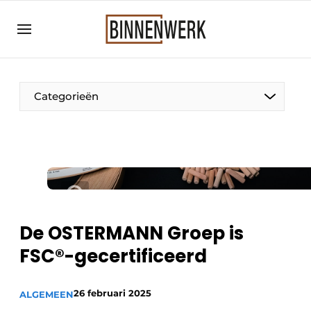
Aanmelden
Algemene voorwaarden
Bedrijven
Categorieën
Binnenwerk | Hét magazine voor de
interieurbouwbranche
Contact
Direct contact
Evenement aanmelden
Meest gelezen
De OSTERMANN Groep is
Nieuwsbrief
FSC®-gecertificeerd
Podcasts
26 februari 2025
Privacy / Cookie statement
ALGEMEEN