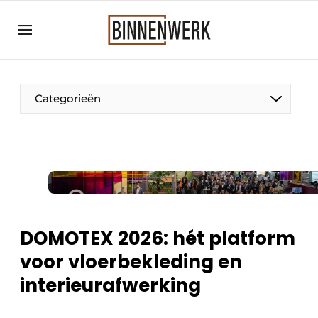
Aanmelden
Algemene voorwaarden
Bedrijven
Categorieën
Binnenwerk | Hét magazine voor de
interieurbouwbranche
Contact
Direct contact
Evenement aanmelden
Meest gelezen
DOMOTEX 2026: hét platform
Nieuwsbrief
voor vloerbekleding en
Podcasts
interieurafwerking
Privacy / Cookie statement